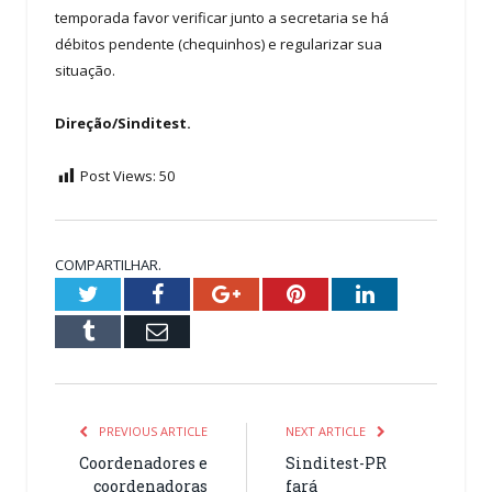
temporada favor verificar junto a secretaria se há
débitos pendente (chequinhos) e regularizar sua
situação.
Direção/Sinditest.
Post Views:
50
COMPARTILHAR.
Twitter
Facebook
Google+
Pinterest
LinkedIn
Tumblr
Email
PREVIOUS ARTICLE
NEXT ARTICLE
Coordenadores e
Sinditest-PR
coordenadoras
fará