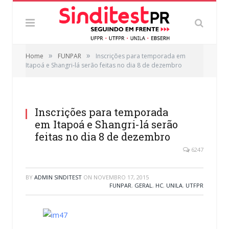
»
»
Home
FUNPAR
Inscrições para temporada em
Itapoá e Shangri-lá serão feitas no dia 8 de dezembro
Inscrições para temporada
em Itapoá e Shangri-lá serão
feitas no dia 8 de dezembro
6247
BY
ADMIN SINDITEST
ON
NOVEMBRO 17, 2015
FUNPAR
,
GERAL
,
HC
,
UNILA
,
UTFPR