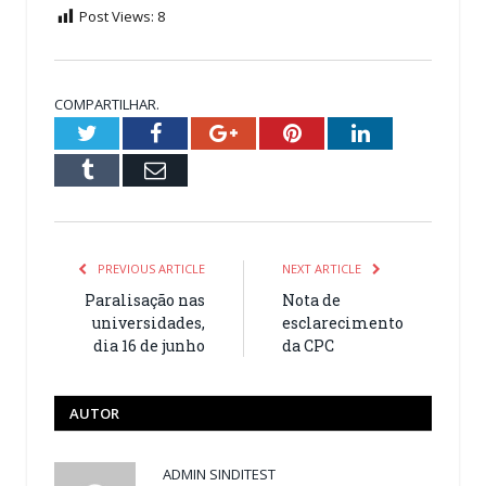
Post Views:
8
COMPARTILHAR.
Twitter
Facebook
Google+
Pinterest
LinkedIn
Tumblr
Email
PREVIOUS ARTICLE
NEXT ARTICLE
Paralisação nas
Nota de
universidades,
esclarecimento
dia 16 de junho
da CPC
AUTOR
ADMIN SINDITEST