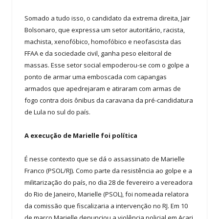
Somado a tudo isso, o candidato da extrema direita, Jair
Bolsonaro, que expressa um setor autoritário, racista,
machista, xenofóbico, homofóbico e neofascista das
FFAA e da sociedade civil, ganha peso eleitoral de
massas. Esse setor social empoderou-se com o golpe a
ponto de armar uma emboscada com capangas
armados que apedrejaram e atiraram com armas de
fogo contra dois ônibus da caravana da pré-candidatura
de Lula no sul do país.
A execução de Marielle foi política
É nesse contexto que se dá o assassinato de Marielle
Franco (PSOL/RJ). Como parte da resistência ao golpe e a
militarização do país, no dia 28 de fevereiro a vereadora
do Rio de Janeiro, Marielle (PSOL), foi nomeada relatora
da comissão que fiscalizaria a intervenção no RJ. Em 10
de março Marielle denunciou a violência policial em Acari,