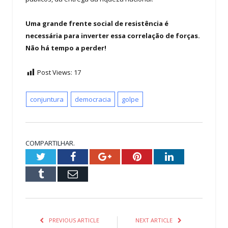
Uma grande frente social de resistência é
necessária para inverter essa correlação de forças.
Não há tempo a perder!
Post Views:
17
conjuntura
democracia
golpe
COMPARTILHAR.
Twitter
Facebook
Google+
Pinterest
LinkedIn
Tumblr
Email
PREVIOUS ARTICLE
NEXT ARTICLE