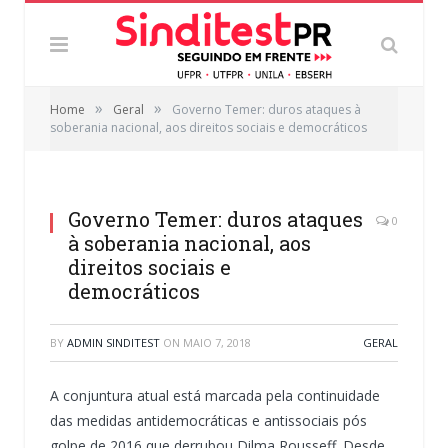
»
»
Home
Geral
Governo Temer: duros ataques à
soberania nacional, aos direitos sociais e democráticos
Governo Temer: duros ataques
0
à soberania nacional, aos
direitos sociais e
democráticos
BY
ADMIN SINDITEST
ON
MAIO 7, 2018
GERAL
A conjuntura atual está marcada pela continuidade
das medidas antidemocráticas e antissociais pós
golpe de 2016 que derrubou Dilma Rousseff. Desde