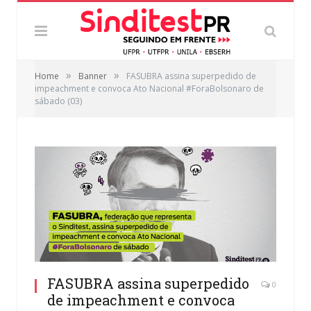
»
»
Home
Banner
FASUBRA assina superpedido de
impeachment e convoca Ato Nacional #ForaBolsonaro de
sábado (03)
FASUBRA assina superpedido
0
de impeachment e convoca