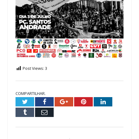
Post Views:
3
COMPARTILHAR.
Twitter
Facebook
Google+
Pinterest
LinkedIn
Tumblr
Email