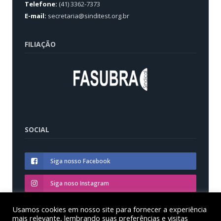
Telefone:
(41) 3362-7373
E-mail:
secretaria@sinditest.org.br
FILIAÇÃO
SOCIAL
Siga nosso Facebook
Siga noso Instagram
Siga nosso YouTube
Usamos cookies em nosso site para fornecer a experiência
mais relevante, lembrando suas preferências e visitas