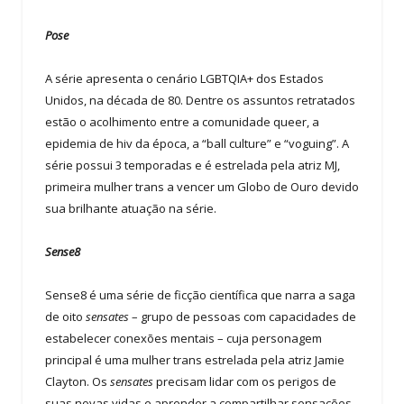
Pose
A série apresenta o cenário LGBTQIA+ dos Estados
Unidos, na década de 80. Dentre os assuntos retratados
estão o acolhimento entre a comunidade queer, a
epidemia de hiv da época, a “ball culture” e “voguing”. A
série possui 3 temporadas e é estrelada pela atriz MJ,
primeira mulher trans a vencer um Globo de Ouro devido
sua brilhante atuação na série.
Sense8
Sense8 é uma série de ficção científica que narra a saga
de oito
sensates
– grupo de pessoas com capacidades de
estabelecer conexões mentais – cuja personagem
principal é uma mulher trans estrelada pela atriz Jamie
Clayton. Os
sensates
precisam lidar com os perigos de
suas novas vidas e aprender a compartilhar sensações,