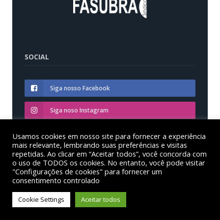
SOCIAL
Siga nosso Facebook
Siga noso Instagram
Siga nosso YouTube
Usamos cookies em nosso site para fornecer a experiência
mais relevante, lembrando suas preferências e visitas
repetidas. Ao clicar em “Aceitar todos”, você concorda com
o uso de TODOS os cookies. No entanto, você pode visitar
"Configurações de cookies" para fornecer um
consentimento controlado
© Sinditest – Sindicato dos trabalhadores em educação
das instituições federais de ensino superior no estado
Cookie Settings
Aceitar todos
do Paraná