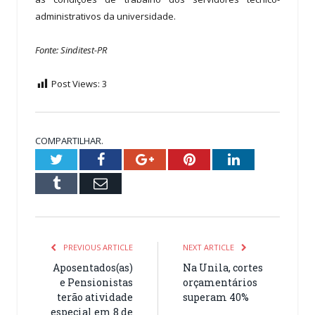
administrativos da universidade.
Fonte: Sinditest-PR
Post Views:
3
COMPARTILHAR.
Twitter
Facebook
Google+
Pinterest
LinkedIn
Tumblr
Email
PREVIOUS ARTICLE
NEXT ARTICLE
Aposentados(as)
Na Unila, cortes
e Pensionistas
orçamentários
terão atividade
superam 40%
especial em 8 de