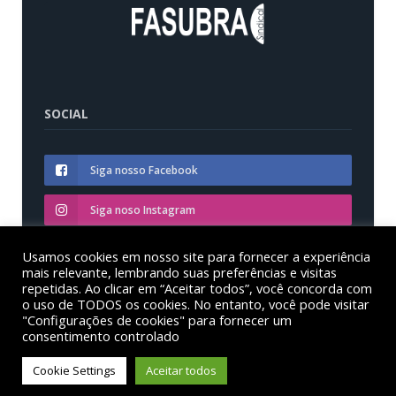
SOCIAL
Siga nosso Facebook
Siga noso Instagram
Siga nosso YouTube
Usamos cookies em nosso site para fornecer a experiência
mais relevante, lembrando suas preferências e visitas
repetidas. Ao clicar em “Aceitar todos”, você concorda com
o uso de TODOS os cookies. No entanto, você pode visitar
"Configurações de cookies" para fornecer um
consentimento controlado
© Sinditest – Sindicato dos trabalhadores em educação
das instituições federais de ensino superior no estado
Cookie Settings
Aceitar todos
do Paraná