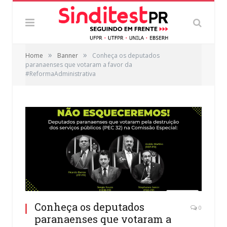
»
»
Home
Banner
Conheça os deputados
paranaenses que votaram a favor da
#ReformaAdministrativa
Conheça os deputados
0
paranaenses que votaram a