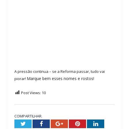
A pressão continua – se a Reforma passar, tudo vai
Marque bem esses nomes e rostos!
piorar!
Post Views:
10
COMPARTILHAR.
Twitter
Facebook
Google+
Pinterest
LinkedIn