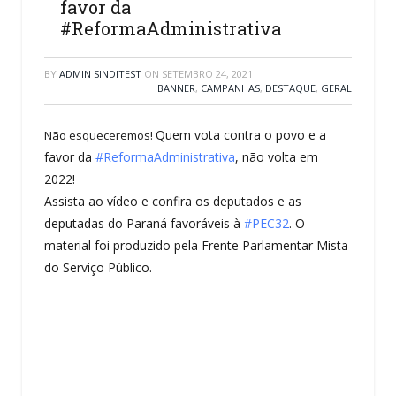
favor da
#ReformaAdministrativa
BY
ADMIN SINDITEST
ON
SETEMBRO 24, 2021
BANNER
,
CAMPANHAS
,
DESTAQUE
,
GERAL
Quem vota contra o povo e a
Não esqueceremos!
favor da
#ReformaAdministrativa
, não volta em
2022!
Assista ao vídeo e confira os deputados e as
deputadas do Paraná favoráveis à
#PEC32
. O
material foi produzido pela Frente Parlamentar Mista
do Serviço Público.