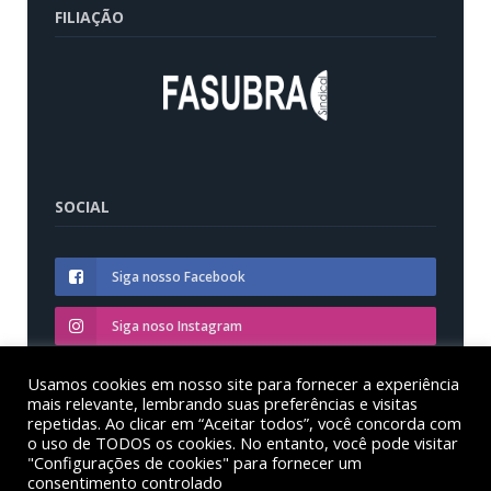
FILIAÇÃO
SOCIAL
Siga nosso Facebook
Siga noso Instagram
Siga nosso YouTube
Usamos cookies em nosso site para fornecer a experiência
mais relevante, lembrando suas preferências e visitas
repetidas. Ao clicar em “Aceitar todos”, você concorda com
o uso de TODOS os cookies. No entanto, você pode visitar
"Configurações de cookies" para fornecer um
consentimento controlado
© Sinditest – Sindicato dos trabalhadores em educação