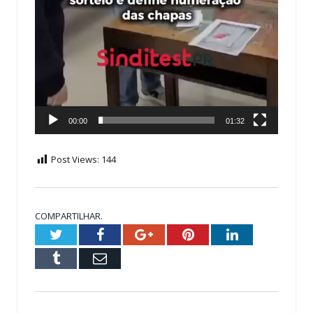
00:00
01:32
Post Views:
144
COMPARTILHAR.
Twitter
Facebook
Google+
Pinterest
LinkedIn
Tumblr
Email