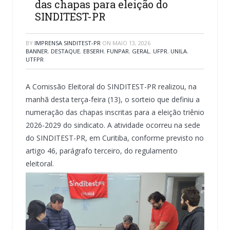
das chapas para eleição do
SINDITEST-PR
BY
IMPRENSA SINDITEST-PR
ON
MAIO 13, 2026
BANNER
,
DESTAQUE
,
EBSERH
,
FUNPAR
,
GERAL
,
UFPR
,
UNILA
,
UTFPR
A Comissão Eleitoral do SINDITEST-PR realizou, na
manhã desta terça-feira (13), o sorteio que definiu a
numeração das chapas inscritas para a eleição triênio
2026-2029 do sindicato. A atividade ocorreu na sede
do SINDITEST-PR, em Curitiba, conforme previsto no
artigo 46, parágrafo terceiro, do regulamento
eleitoral.