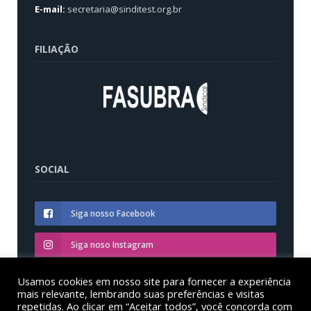
E-mail:
secretaria@sinditest.org.br
FILIAÇÃO
SOCIAL
Siga nosso Facebook
Siga noso Instagram
Siga nosso YouTube
Usamos cookies em nosso site para fornecer a experiência
mais relevante, lembrando suas preferências e visitas
repetidas. Ao clicar em “Aceitar todos”, você concorda com