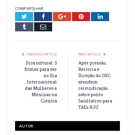
COMPARTILHAR.
Twitter
Facebook
Google+
Pinterest
LinkedIn
Tumblr
Email
PREVIOUS ARTICLE
NEXT ARTICLE
Dica cultural: 3
Após pressão,
filmes para ver
Reitoria e
no Dia
Direção do CHC
Internacional
atendem
das Mulheres e
reivindicação
Meninas na
sobre ponto
Ciência
facultativo para
TAEs RJU
AUTOR