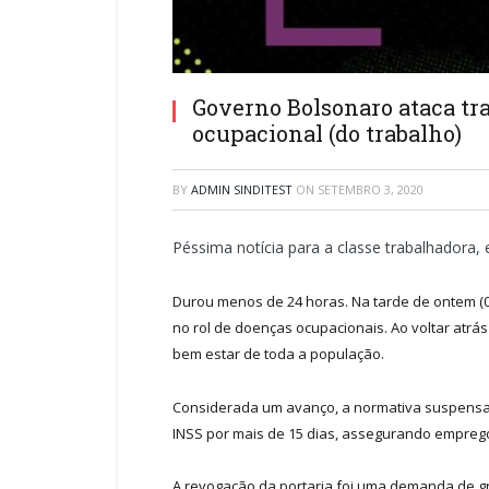
Governo Bolsonaro ataca tra
ocupacional (do trabalho)
BY
ADMIN SINDITEST
ON
SETEMBRO 3, 2020
Péssima notícia para a classe trabalhadora,
Durou menos de 24 horas. Na tarde de ontem (02)
no rol de doenças ocupacionais. Ao voltar atrá
bem estar de toda a população.
Considerada um avanço, a normativa suspensa g
INSS por mais de 15 dias, assegurando empreg
A revogação da portaria foi uma demanda de 