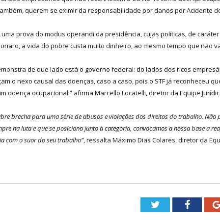
 também, querem se eximir da responsabilidade por danos por Acidente d
s uma prova do modus operandi da presidência, cujas políticas, de carát
sonaro, a vida do pobre custa muito dinheiro, ao mesmo tempo que não v
emonstra de que lado está o governo federal: do lados dos ricos empresá
am o nexo causal das doenças, caso a caso, pois o STF já reconheceu q
 doença ocupacional!” afirma Marcello Locatelli, diretor da Equipe Jurídic
 abre brecha para uma série de abusos e violações dos direitos do trabalho. Nã
pre na luta e que se posiciona junto à categoria, convocamos a nossa base a rea
a com o suor do seu trabalho”
, ressalta Máximo Dias Colares, diretor da Equ
Twitter
Facebo