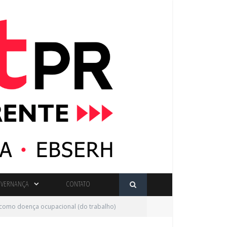
VERNANÇA
CONTATO
d como doença ocupacional (do trabalho)