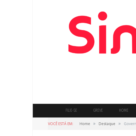
FILIE-SE
GREVE
HOME
»
»
VOCÊ ESTÁ EM:
Home
Destaque
Govern