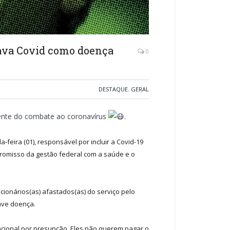
icava Covid como doença
0
DESTAQUE
,
GERAL
frente do combate ao coronavírus
.
feira (01), responsável por incluir a Covid-19
promisso da gestão federal com a saúde e o
onários(as) afastados(as) do serviço pelo
ave doença.
ional por presunção. Eles não querem pagar o