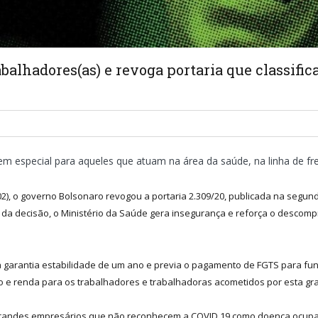
balhadores(as) e revoga portaria que classif
 em especial para aqueles que atuam na área da saúde, na linha de 
, o governo Bolsonaro revogou a portaria 2.309/20, publicada na segunda-
s da decisão, o Ministério da Saúde gera insegurança e reforça o descom
arantia estabilidade de um ano e previa o pagamento de FGTS para funci
o e renda para os trabalhadores e trabalhadoras acometidos por esta gr
grandes empresários que não reconhecem a COVID 19 como doença ocupac