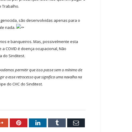
e Trabalho.
er genocida, são desenvolvidas apenas para o
ale nada.
rios e banqueiros. Mas, possivelmente esta
ue a COVID é doença ocupacional, Não
a do Sinditest.
o podemos permitir que isso passe sem o mínimo de
gir a esse retrocesso que significa uma navalha na
ipe do CHC do Sinditest.
ok
Google+
Pinterest
LinkedIn
Tumblr
Email