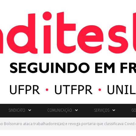
SINDICATO
COMUNICAÇÃO
SERVIÇOS
GO
o Bolsonaro ataca trabalhadores(as) e revoga portaria que classificava Covi