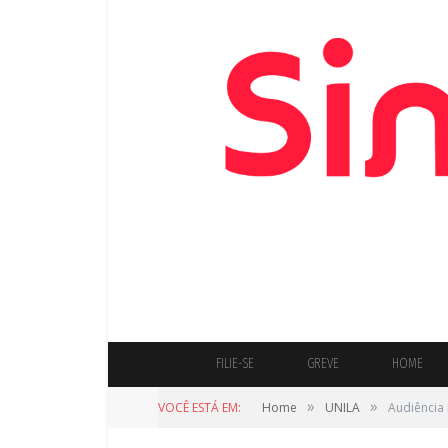
FILIE-SE
GREVE
HOME
»
»
VOCÊ ESTÁ EM:
Home
UNILA
Audiência 