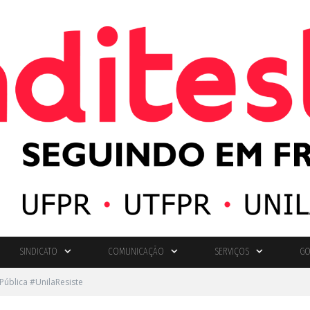
SINDICATO
COMUNICAÇÃO
SERVIÇOS
GO
Pública #UnilaResiste