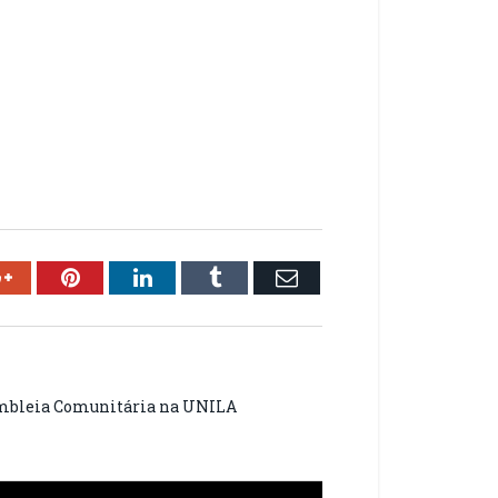
ok
Google+
Pinterest
LinkedIn
Tumblr
Email
mbleia Comunitária na UNILA