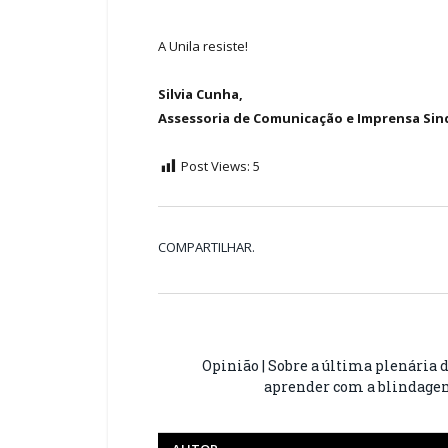
A Unila resiste!
Silvia Cunha,
Assessoria de Comunicação e Imprensa Sin
Post Views:
5
COMPARTILHAR.
Opinião | Sobre a última plenária
aprender com a blindage