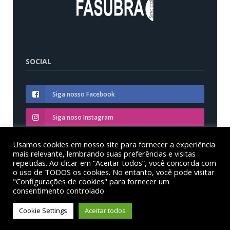
SOCIAL
Siga nosso Facebook
Siga noso Instagram
Siga nosso YouTube
Usamos cookies em nosso site para fornecer a experiência
mais relevante, lembrando suas preferências e visitas
repetidas. Ao clicar em “Aceitar todos”, você concorda com
o uso de TODOS os cookies. No entanto, você pode visitar
"Configurações de cookies" para fornecer um
consentimento controlado
© Sinditest – Sindicato dos trabalhadores em educação
das instituições federais de ensino superior no estado
Cookie Settings
Aceitar todos
do Paraná