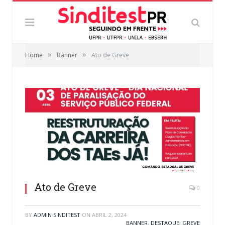
»
»
Home
Banner
Ato de Greve
Ato de Greve
0
BY
ADMIN SINDITEST
ON
ABRIL 2, 2024
BANNER
,
DESTAQUE
,
GREVE