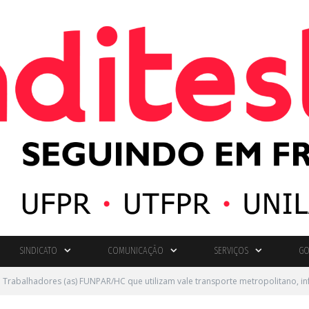
SINDICATO
COMUNICAÇÃO
SERVIÇOS
GO
 Trabalhadores (as) FUNPAR/HC que utilizam vale transporte metropolitano, i