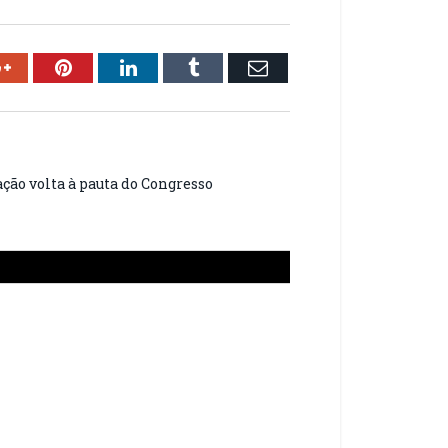
ok
Google+
Pinterest
LinkedIn
Tumblr
Email
ação volta à pauta do Congresso