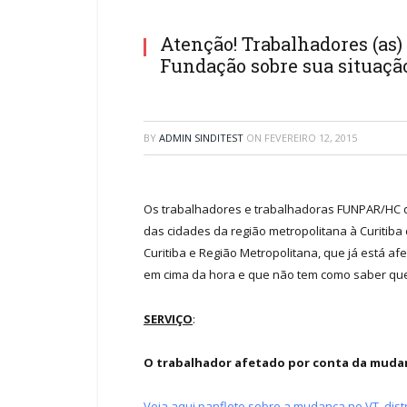
Atenção! Trabalhadores (as
Fundação sobre sua situação
BY
ADMIN SINDITEST
ON
FEVEREIRO 12, 2015
Os trabalhadores e trabalhadoras FUNPAR/HC q
das cidades da região metropolitana à Curiti
Curitiba e Região Metropolitana, que já está a
em cima da hora e que não tem como saber que
SERVIÇO
:
O trabalhador afetado por conta da mudança
Veja aqui panfleto sobre a mudança no VT, dist