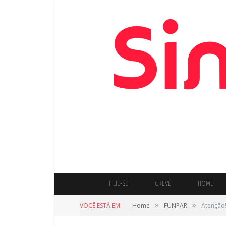
FILIE-SE
GREVE
HOME
»
»
VOCÊ ESTÁ EM:
Home
FUNPAR
Atenção!