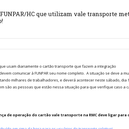
) FUNPAR/HC que utilizam vale transporte met
!
ue usam diariamente o cartão transporte que fazem a integração
ba devem comunicar à FUNPAR seu nome completo. A situação se deve a mu
fetando milhares de trabalhadores, e deverá acontecer neste sábado, dia 
m são as pessoas que estão nessa situação para que verifique caso a c
 de operação do cartão vale transporte na RMC deve ligar para o t
ribuído em cima da hora para os usuários do transporte coletivo!