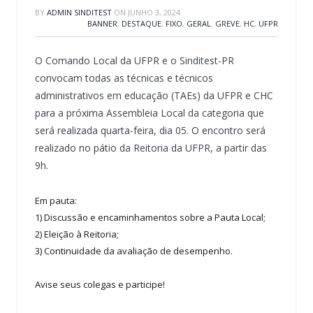
BY
ADMIN SINDITEST
ON
JUNHO 3, 2024
BANNER
,
DESTAQUE
,
FIXO
,
GERAL
,
GREVE
,
HC
,
UFPR
O Comando Local da UFPR e o Sinditest-PR
convocam todas as técnicas e técnicos
administrativos em educação (TAEs) da UFPR e CHC
para a próxima Assembleia Local da categoria que
será realizada quarta-feira, dia 05.
O encontro será
realizado no pátio da Reitoria da UFPR, a partir das
9h.
Em pauta:
1) Discussão e encaminhamentos sobre a Pauta Local;
2) Eleição à Reitoria;
3) Continuidade da avaliação de desempenho.
Avise seus colegas e participe!