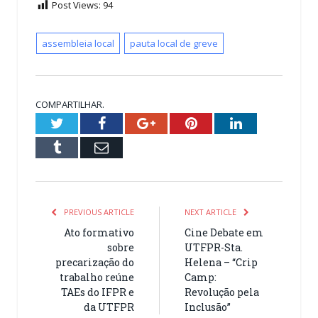
Post Views:
94
assembleia local
pauta local de greve
COMPARTILHAR.
Twitter
Facebook
Google+
Pinterest
LinkedIn
Tumblr
Email
PREVIOUS ARTICLE
NEXT ARTICLE
Ato formativo
Cine Debate em
sobre
UTFPR-Sta.
precarização do
Helena – “Crip
trabalho reúne
Camp:
TAEs do IFPR e
Revolução pela
da UTFPR
Inclusão”