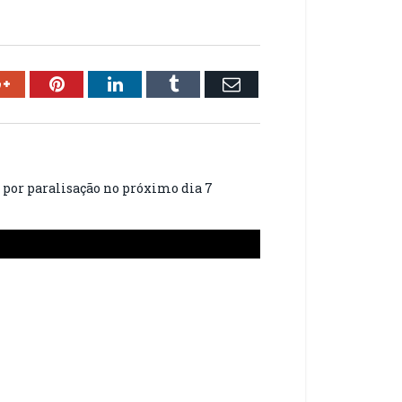
ok
Google+
Pinterest
LinkedIn
Tumblr
Email
 por paralisação no próximo dia 7