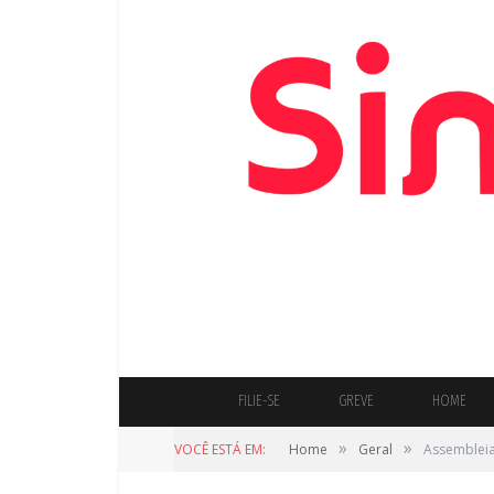
FILIE-SE
GREVE
HOME
»
»
VOCÊ ESTÁ EM:
Home
Geral
Assembleia 