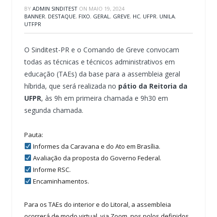
BY
ADMIN SINDITEST
ON
MAIO 19, 2024
BANNER
,
DESTAQUE
,
FIXO
,
GERAL
,
GREVE
,
HC
,
UFPR
,
UNILA
,
UTFPR
O Sinditest-PR e o Comando de Greve convocam
todas as técnicas e técnicos administrativos em
educação (TAEs) da base para a assembleia geral
híbrida, que será realizada no
pátio da Reitoria da
UFPR
, às 9h em primeira chamada e 9h30 em
segunda chamada.
Pauta:
Informes da Caravana e do Ato em Brasília.
Avaliação da proposta do Governo Federal.
Informe RSC.
Encaminhamentos.
Para os TAEs do interior e do Litoral, a assembleia
ocorrerá de modo virtual, via Zoom, nos polos definidos