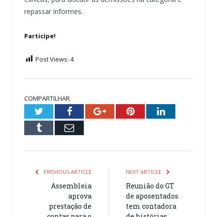
repassar informes.
Participe!
Post Views:
4
COMPARTILHAR.
Twitter
Facebook
Google+
Pinterest
LinkedIn
Tumblr
Email
PREVIOUS ARTICLE
NEXT ARTICLE
Assembleia
Reunião do GT
aprova
de aposentados
prestação de
tem contadora
contas para o
de histórias