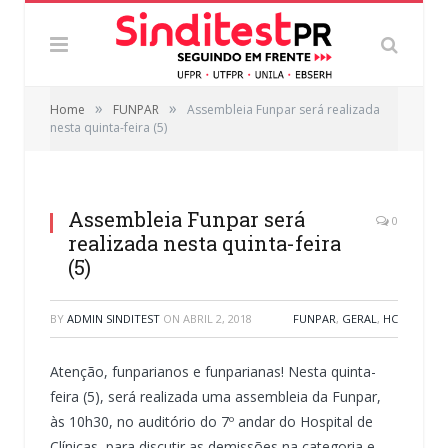
»
»
Home
FUNPAR
Assembleia Funpar será realizada
nesta quinta-feira (5)
Assembleia Funpar será
0
realizada nesta quinta-feira
(5)
BY
ADMIN SINDITEST
ON
ABRIL 2, 2018
FUNPAR
,
GERAL
,
HC
Atenção, funparianos e funparianas! Nesta quinta-
feira (5), será realizada uma assembleia da Funpar,
às 10h30, no auditório do 7º andar do Hospital de
Clínicas, para discutir as demissões na categoria e