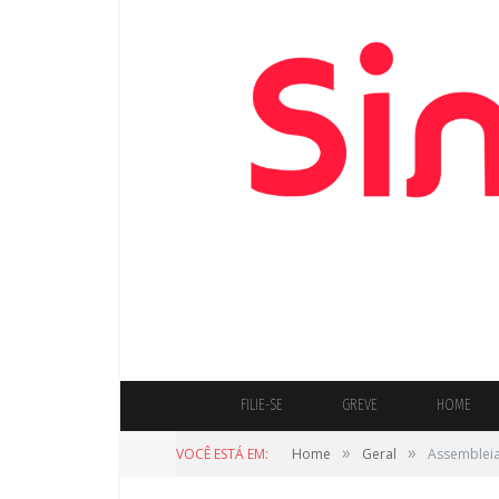
FILIE-SE
GREVE
HOME
»
»
VOCÊ ESTÁ EM:
Home
Geral
Assembleia