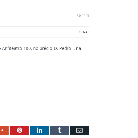
1148
GERAL
 Anfiteatro 100, no prédio D. Pedro I, na
ok
Google+
Pinterest
LinkedIn
Tumblr
Email