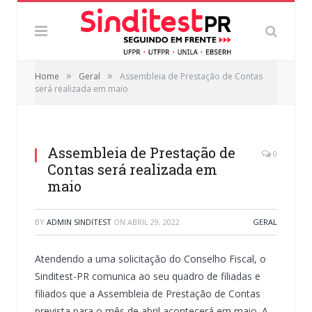
»
»
Home
Geral
Assembleia de Prestação de Contas
será realizada em maio
Assembleia de Prestação de
0
Contas será realizada em
maio
BY
ADMIN SINDITEST
ON
ABRIL 29, 2022
GERAL
Atendendo a uma solicitação do Conselho Fiscal, o
Sinditest-PR comunica ao seu quadro de filiadas e
filiados que a Assembleia de Prestação de Contas
prevista para o mês de abril acontecerá em maio. A