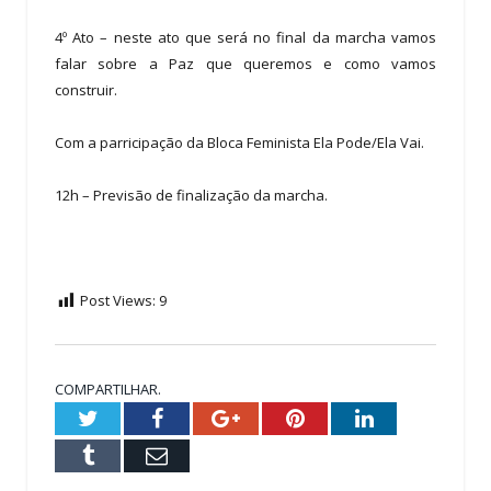
4º Ato – neste ato que será no final da marcha vamos
falar sobre a Paz que queremos e como vamos
construir.
Com a parricipação da Bloca Feminista Ela Pode/Ela Vai.
12h – Previsão de finalização da marcha.
Post Views:
9
COMPARTILHAR.
Twitter
Facebook
Google+
Pinterest
LinkedIn
Tumblr
Email