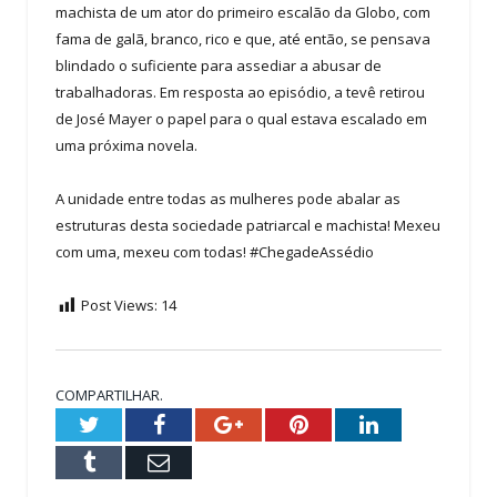
machista de um ator do primeiro escalão da Globo, com
fama de galã, branco, rico e que, até então, se pensava
blindado o suficiente para assediar a abusar de
trabalhadoras. Em resposta ao episódio, a tevê retirou
de José Mayer o papel para o qual estava escalado em
uma próxima novela.
A unidade entre todas as mulheres pode abalar as
estruturas desta sociedade patriarcal e machista! Mexeu
com uma, mexeu com todas! #ChegadeAssédio
Post Views:
14
COMPARTILHAR.
Twitter
Facebook
Google+
Pinterest
LinkedIn
Tumblr
Email