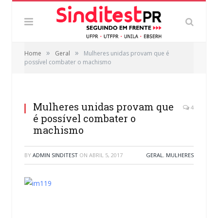
»
»
Home
Geral
Mulheres unidas provam que é
possível combater o machismo
Mulheres unidas provam que
4
é possível combater o
machismo
BY
ADMIN SINDITEST
ON
ABRIL 5, 2017
GERAL
,
MULHERES