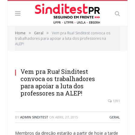
»
»
Home
Geral
Vem pra Rua! Sinditest convoca os
trabalhadores para apoiar a luta dos professores na
ALEP!
Vem pra Rua! Sinditest
convoca os trabalhadores
para apoiar a luta dos
professores na ALEP!
1391
BY
ADMIN SINDITEST
ON
ABRIL 27, 2015
GERAL
Membros da direção estarão a partir de hoje a tarde