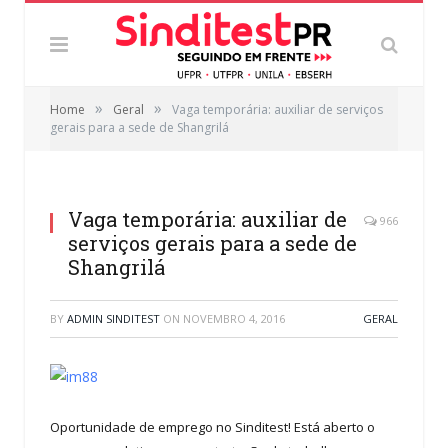
»
»
Home
Geral
Vaga temporária: auxiliar de serviços
gerais para a sede de Shangrilá
Vaga temporária: auxiliar de
966
serviços gerais para a sede de
Shangrilá
BY
ADMIN SINDITEST
ON
NOVEMBRO 4, 2016
GERAL
Oportunidade de emprego no Sinditest! Está aberto o