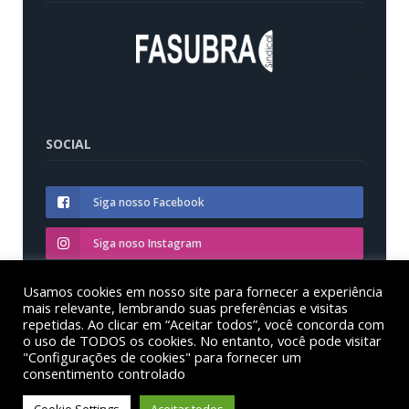
SOCIAL
Siga nosso Facebook
Siga noso Instagram
Siga nosso YouTube
Usamos cookies em nosso site para fornecer a experiência
mais relevante, lembrando suas preferências e visitas
repetidas. Ao clicar em “Aceitar todos”, você concorda com
o uso de TODOS os cookies. No entanto, você pode visitar
"Configurações de cookies" para fornecer um
consentimento controlado
© Sinditest – Sindicato dos trabalhadores em educação
das instituições federais de ensino superior no estado