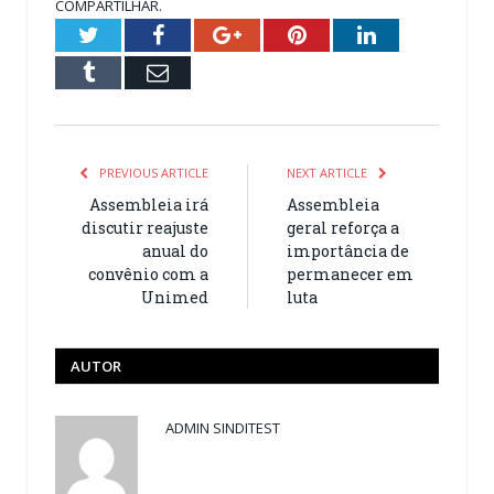
COMPARTILHAR.
Twitter
Facebook
Google+
Pinterest
LinkedIn
Tumblr
Email
PREVIOUS ARTICLE
NEXT ARTICLE
Assembleia irá
Assembleia
discutir reajuste
geral reforça a
anual do
importância de
convênio com a
permanecer em
Unimed
luta
AUTOR
ADMIN SINDITEST