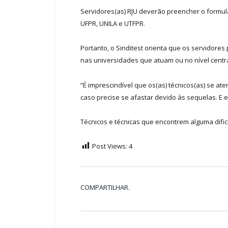
Servidores(as) RJU deverão preencher o formul
UFPR, UNILA e UTFPR.
Portanto, o Sinditest orienta que os servidore
nas universidades que atuam ou no nível centra
“É imprescindível que os(as) técnicos(as) se at
caso precise se afastar devido às sequelas. E
Técnicos e técnicas que encontrem alguma dific
Post Views:
4
COMPARTILHAR.