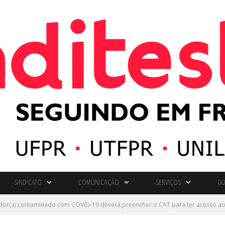
SINDICATO
COMUNICAÇÃO
SERVIÇOS
GO
dor(a) contaminado com COVID-19 deverá preencher o CAT para ter acesso aos