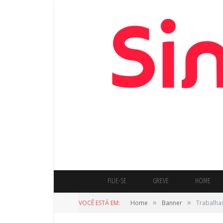
FILIE-SE
GREVE
HOME
»
»
VOCÊ ESTÁ EM:
Home
Banner
Trabalha