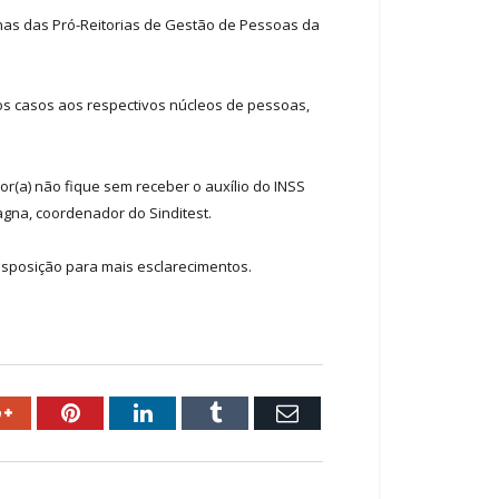
inas das Pró-Reitorias de Gestão de Pessoas da
 os casos aos respectivos núcleos de pessoas,
or(a) não fique sem receber o auxílio do INSS
agna, coordenador do Sinditest.
isposição para mais esclarecimentos.
ok
Google+
Pinterest
LinkedIn
Tumblr
Email