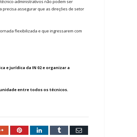
 técnico-administrativos não podem ser
ia precisa assegurar que as direções de setor
jornada flexibilizada e que ingressarem com
a e jurídica da IN 02 e organizar a
 unidade entre todos os técnicos.
ok
Google+
Pinterest
LinkedIn
Tumblr
Email