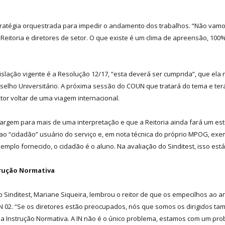
ratégia orquestrada para impedir o andamento dos trabalhos. “Não vamos 
a Reitoria e diretores de setor. O que existe é um clima de apreensão, 1
gislação vigente é a Resolução 12/17, “esta deverá ser cumprida”, que ela
elho Universitário. A próxima sessão do COUN que tratará do tema e terá
or voltar de uma viagem internacional.
 margem para mais de uma interpretação e que a Reitoria ainda fará um e
 ao “cidadão” usuário do serviço e, em nota técnica do próprio MPOG, exe
exemplo fornecido, o cidadão é o aluno. Na avaliação do Sinditest, isso e
trução Normativa
 Sinditest, Mariane Siqueira, lembrou o reitor de que os empecilhos ao 
 02. “Se os diretores estão preocupados, nós que somos os dirigidos ta
ssa Instrução Normativa. A IN não é o único problema, estamos com um pro