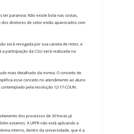
ter paranoia. Não existe bola nas costas,
00% dos diretores de setor estão apavorados com
 não será revogada por sua caneta de reitor, e
 a participação da CGU será realizada na
studo mais detalhado da norma. O conceito de
mplifica esse conceito no atendimento ao aluno
stá contemplado pela resolução 12/17-COUN.
andamento dos processos de 30 horas já
mbém estamos. A UFPR não está aplicando a
blema interno, dentro da universidade, que é a