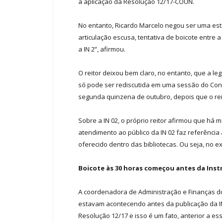
a aplicação da Resolução 12/17-COUN.
No entanto, Ricardo Marcelo negou ser uma est
articulação escusa, tentativa de boicote entre 
a IN 2”, afirmou.
O reitor deixou bem claro, no entanto, que a le
só pode ser rediscutida em uma sessão do Cons
segunda quinzena de outubro, depois que o reit
Sobre a IN 02, o próprio reitor afirmou que há
atendimento ao público da IN 02 faz referência
oferecido dentro das bibliotecas. Ou seja, no 
Boicote às 30 horas começou antes da Ins
A coordenadora de Administração e Finanças do
estavam acontecendo antes da publicação da IN
Resolução 12/17 e isso é um fato, anterior a e