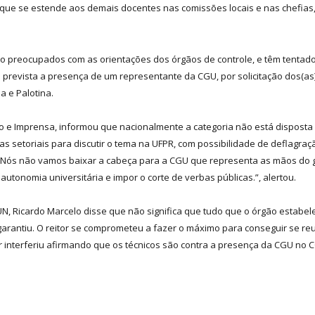
or que se estende aos demais docentes nas comissões locais e nas chefias
to preocupados com as orientações dos órgãos de controle, e têm tentad
 prevista a presença de um representante da CGU, por solicitação dos(as
a e Palotina.
e Imprensa, informou que nacionalmente a categoria não está disposta a 
setoriais para discutir o tema na UFPR, com possibilidade de deflagraçã
. Nós não vamos baixar a cabeça para a CGU que representa as mãos do g
autonomia universitária e impor o corte de verbas públicas.”, alertou.
 Ricardo Marcelo disse que não significa que tudo que o órgão estabelec
 garantiu. O reitor se comprometeu a fazer o máximo para conseguir se re
r interferiu afirmando que os técnicos são contra a presença da CGU no