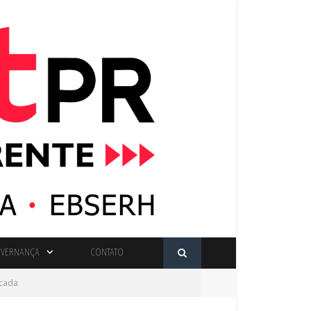
VERNANÇA
CONTATO
icada