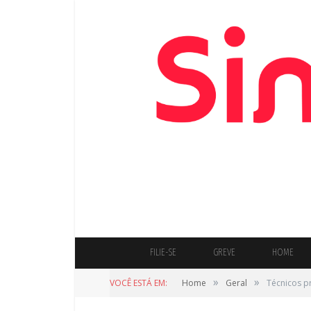
FILIE-SE
GREVE
HOME
»
»
VOCÊ ESTÁ EM:
Home
Geral
Técnicos p