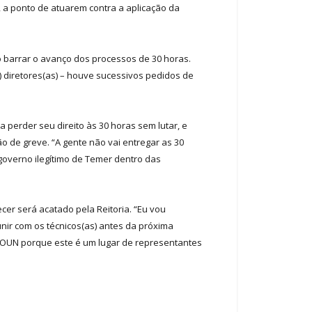
, a ponto de atuarem contra a aplicação da
o barrar o avanço dos processos de 30 horas.
) diretores(as) – houve sucessivos pedidos de
perder seu direito às 30 horas sem lutar, e
o de greve. “A gente não vai entregar as 30
overno ilegítimo de Temer dentro das
er será acatado pela Reitoria. “Eu vou
unir com os técnicos(as) antes da próxima
 COUN porque este é um lugar de representantes