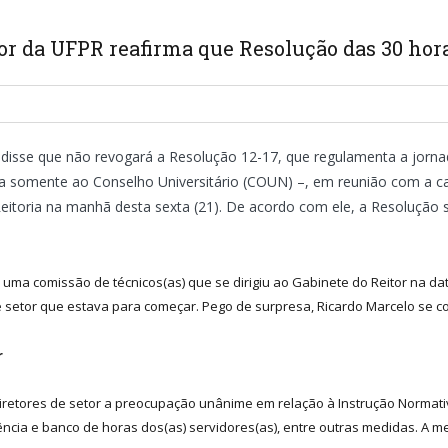
or da UFPR reafirma que Resolução das 30 hora
disse que não revogará a Resolução 12-17, que regulamenta a jornada 
beria somente ao Conselho Universitário (COUN) –, em reunião com a c
Reitoria na manhã desta sexta (21). De acordo com ele, a Resolução s
r uma comissão de técnicos(as) que se dirigiu ao Gabinete do Reitor na da
e setor que estava para começar. Pego de surpresa, Ricardo Marcelo se c
r
diretores de setor a preocupação unânime em relação à Instrução Normativ
ncia e banco de horas dos(as) servidores(as), entre outras medidas. A