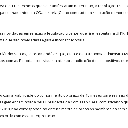
Silva e outros técnicos que se manifestaram na reunião, a resolução 12/
s questionamentos da CGU em relação ao conteúdo da resolução demonst
cas novidades em relação a legislação vigente, que já é respeita na UFPR.
rma que são novidades ilegais e inconstitucionais.
 Cláudio Santos, “é recomendável que, diante da autonomia administrati
tas com as Reitorias com vistas a afastar a aplicação dos dispositivos
om a viabilidade do cumprimento do prazo de 18 meses para revisão dos
sagem encaminhada pela Presidente da Comissão Geral comunicando que
018, não corresponde ao entendimento de todos os membros da comissão
concorda com essa interpretação.