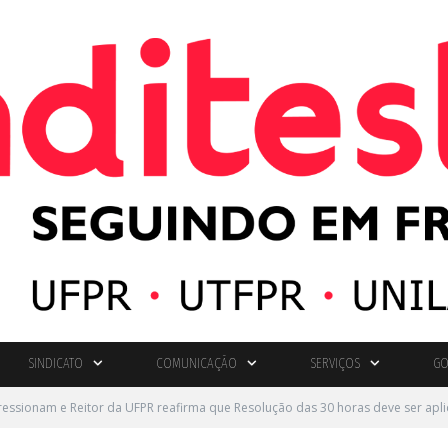
SINDICATO
COMUNICAÇÃO
SERVIÇOS
GO
ressionam e Reitor da UFPR reafirma que Resolução das 30 horas deve ser apl