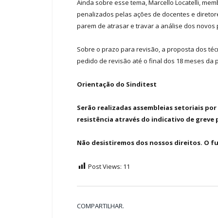
Ainda sobre esse tema, Marcello Locatelli, me
penalizados pelas ações de docentes e diretore
parem de atrasar e travar a análise dos novos p
Sobre o prazo para revisão, a proposta dos té
pedido de revisão até o final dos 18 meses da 
Orientação do Sinditest
Serão realizadas assembleias setoriais por 
resistência através do indicativo de greve 
Não desistiremos dos nossos direitos. O f
Post Views:
11
COMPARTILHAR.