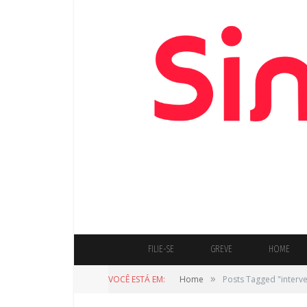
FILIE-SE
GREVE
HOME
»
VOCÊ ESTÁ EM:
Home
Posts Tagged "interve