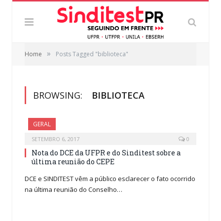
»
Home
Posts Tagged "biblioteca"
BROWSING:
BIBLIOTECA
GERAL
SETEMBRO 6, 2017
0
Nota do DCE da UFPR e do Sinditest sobre a
última reunião do CEPE
DCE e SINDITEST vêm a público esclarecer o fato ocorrido
na última reunião do Conselho…