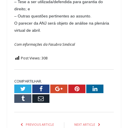
– Tese a ser utilizada/defendida para garantia do
direito; e
– Outras questões pertinentes ao assunto.
O parecer da ANJ será objeto de análise na plenária
virtual de abril.
Com informações da Fasubra Sindical
Post Views:
308
COMPARTILHAR.
Twitter
Facebook
Google+
Pinterest
LinkedIn
Tumblr
Email
PREVIOUS ARTICLE
NEXT ARTICLE