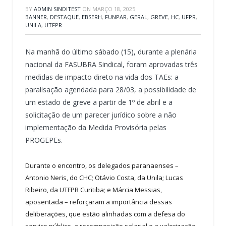
BY
ADMIN SINDITEST
ON
MARÇO 18, 2025
BANNER
,
DESTAQUE
,
EBSERH
,
FUNPAR
,
GERAL
,
GREVE
,
HC
,
UFPR
,
UNILA
,
UTFPR
Na manhã do último sábado (15), durante a plenária
nacional da FASUBRA Sindical, foram aprovadas três
medidas de impacto direto na vida dos TAEs: a
paralisação agendada para 28/03, a possibilidade de
um estado de greve a partir de 1º de abril e a
solicitação de um parecer jurídico sobre a não
implementação da Medida Provisória pelas
PROGEPEs.
Durante o encontro, os delegados paranaenses –
Antonio Neris, do CHC; Otávio Costa, da Unila; Lucas
Ribeiro, da UTFPR Curitiba; e Márcia Messias,
aposentada – reforçaram a importância dessas
deliberações, que estão alinhadas com a defesa do