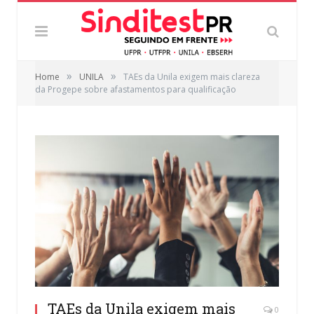
»
»
Home
UNILA
TAEs da Unila exigem mais clareza
da Progepe sobre afastamentos para qualificação
TAEs da Unila exigem mais
0