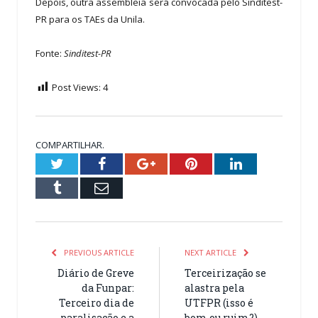
Depois, outra assembleia será convocada pelo Sinditest-
PR para os TAEs da Unila.
Fonte:
Sinditest-PR
Post Views:
4
COMPARTILHAR.
Twitter
Facebook
Google+
Pinterest
LinkedIn
Tumblr
Email
PREVIOUS ARTICLE
NEXT ARTICLE
Diário de Greve
Terceirização se
da Funpar:
alastra pela
Terceiro dia de
UTFPR (isso é
paralisação e a
bom ou ruim?)