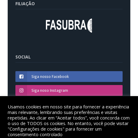
FILIAÇÃO
SOCIAL
Siga nosso Facebook
Siga noso Instagram
Siga nosso YouTube
Usamos cookies em nosso site para fornecer a experiência
mais relevante, lembrando suas preferências e visitas
repetidas. Ao clicar em “Aceitar todos”, você concorda com
o uso de TODOS os cookies. No entanto, você pode visitar
"Configurações de cookies" para fornecer um
consentimento controlado
© Sinditest – Sindicato dos trabalhadores em educação