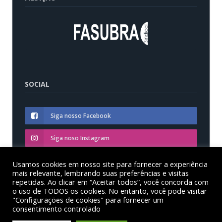
SOCIAL
Siga nosso Facebook
Siga noso Instagram
Siga nosso YouTube
Usamos cookies em nosso site para fornecer a experiência
mais relevante, lembrando suas preferências e visitas
repetidas. Ao clicar em “Aceitar todos”, você concorda com
o uso de TODOS os cookies. No entanto, você pode visitar
"Configurações de cookies" para fornecer um
consentimento controlado
© Sinditest – Sindicato dos trabalhadores em educação
das instituições federais de ensino superior no estado