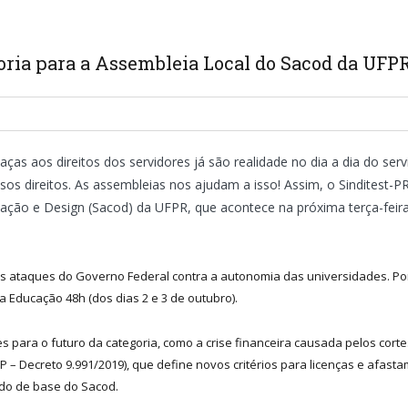
oria para a Assembleia Local do Sacod da UFP
s aos direitos dos servidores já são realidade no dia a dia do servi
os direitos. As assembleias nos ajudam a isso! Assim, o Sinditest-
ação e Design (Sacod) da UFPR, que acontece na próxima terça-feira 
aos ataques do Governo Federal contra a autonomia das universidades. Por
a Educação 48h (dos dias 2 e 3 de outubro).
para o futuro da categoria, como a crise financeira causada pelos cortes
 Decreto 9.991/2019), que define novos critérios para licenças e afasta
do de base do Sacod.