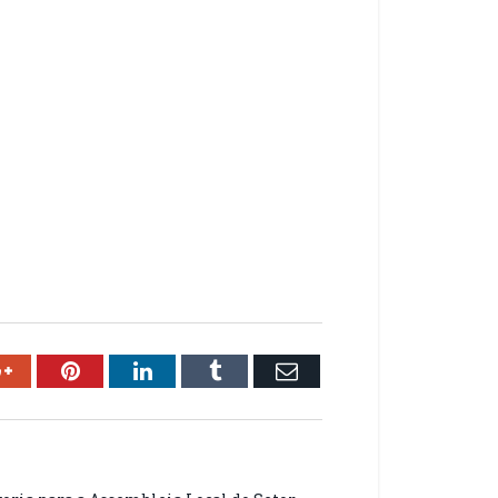
ok
Google+
Pinterest
LinkedIn
Tumblr
Email