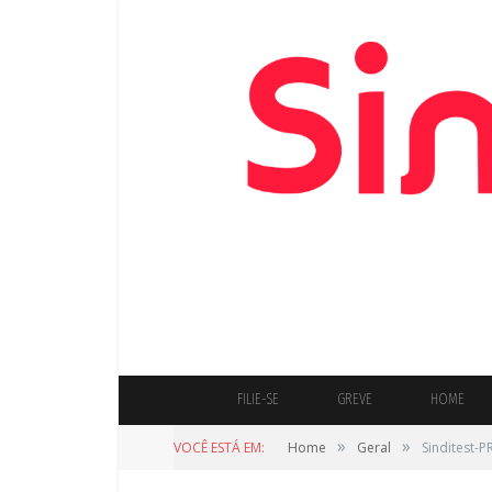
FILIE-SE
GREVE
HOME
»
»
VOCÊ ESTÁ EM:
Home
Geral
Sinditest-