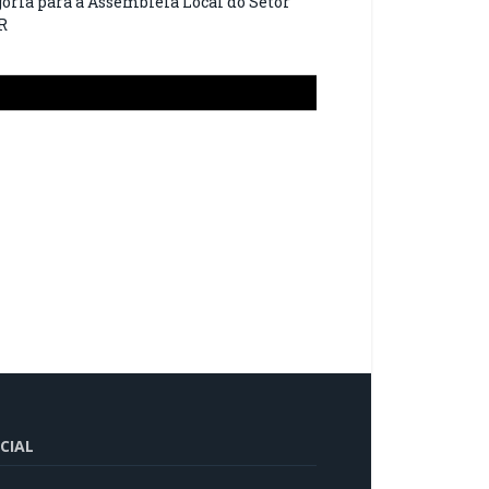
oria para a Assembleia Local do Setor
R
CIAL