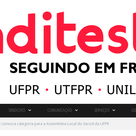
SINDICATO
COMUNICAÇÃO
SERVIÇOS
GO
PR convoca categoria para a Assembleia Local do Sacod da UFPR