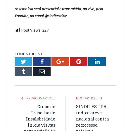
Assembleia será presencial e transmitida, ao vivo, pelo
Youtube, no canal @sinditestlive
Post Views:
227
COMPARTILHAR.
Twitter
Facebook
Google+
Pinterest
LinkedIn
Tumblr
Email
PREVIOUS ARTICLE
NEXT ARTICLE
Grupo de
SINDITEST-PR
Trabalho de
indica greve
Insalubridade
nacional contra
inicia visitas
retrocesso,