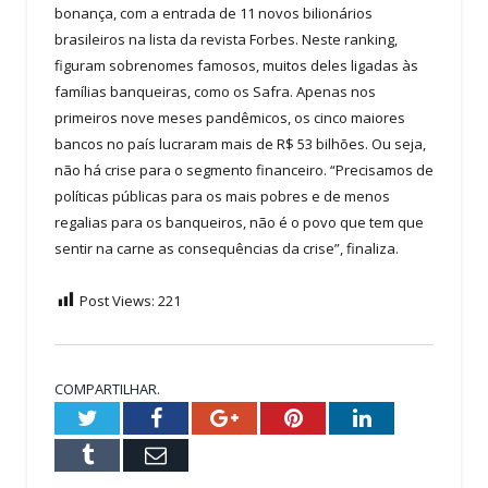
bonança, com a entrada de 11 novos bilionários
brasileiros na lista da revista Forbes. Neste ranking,
figuram sobrenomes famosos, muitos deles ligadas às
famílias banqueiras, como os Safra. Apenas nos
primeiros nove meses pandêmicos, os cinco maiores
bancos no país lucraram mais de R$ 53 bilhões. Ou seja,
não há crise para o segmento financeiro. “Precisamos de
políticas públicas para os mais pobres e de menos
regalias para os banqueiros, não é o povo que tem que
sentir na carne as consequências da crise”, finaliza.
Post Views:
221
COMPARTILHAR.
Twitter
Facebook
Google+
Pinterest
LinkedIn
Tumblr
Email