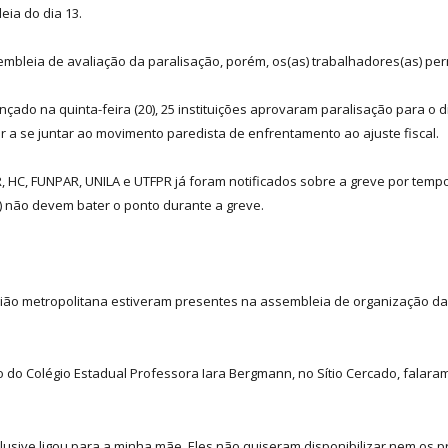
ia do dia 13.
ssembleia de avaliação da paralisação, porém, os(as) trabalhadores(as) 
ado na quinta-feira (20), 25 instituições aprovaram paralisação para o d
ir a se juntar ao movimento paredista de enfrentamento ao ajuste fiscal.
, HC, FUNPAR, UNILA e UTFPR já foram notificados sobre a greve por temp
s) não devem bater o ponto durante a greve.
região metropolitana estiveram presentes na assembleia de organização 
.
o do Colégio Estadual Professora Iara Bergmann, no Sítio Cercado, falar
nclusive ligou para a minha mãe. Eles não quiseram disponibilizar nem os 