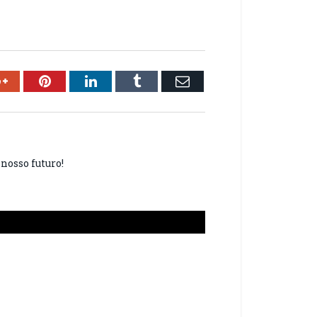
ok
Google+
Pinterest
LinkedIn
Tumblr
Email
nosso futuro!