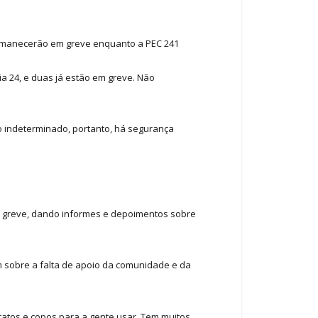
permanecerão em greve enquanto a PEC 241
ia 24, e duas já estão em greve. Não
o indeterminado, portanto, há segurança
da greve, dando informes e depoimentos sobre
am sobre a falta de apoio da comunidade e da
pratos e copos para a gente usar. Tem muitos