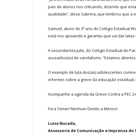
pais de alunos nos criticando, dizendo que es
qualidade”, disse Sabrina, que lembrou que a e
Samuel, aluno do 3º ano do Colégio Estadual Wa
está nos apoiando e garantiu que vai dar latas 
A secundarista Julie, do Colégio Estadual do Pa
acusados(as) de vandalismo. “Estamos abertos a
O exemplo de luta dos(as) adolescentes comove
informes sobre a greve da educação estadual, 
Acompanhe a agenda da Greve Contra a PEC 241 
Fora Temer! Nenhum Direito a Menos!
Luisa Nucada,
Assessoria de Comunicação e Imprensa do S