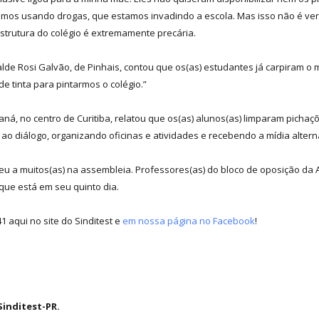
tamos usando drogas, que estamos invadindo a escola. Mas isso não é v
strutura do colégio é extremamente precária.
lde Rosi Galvão, de Pinhais, contou que os(as) estudantes já carpiram o m
de tinta para pintarmos o colégio.”
raná, no centro de Curitiba, relatou que os(as) alunos(as) limparam picha
o diálogo, organizando oficinas e atividades e recebendo a mídia alterna
u a muitos(as) na assembleia. Professores(as) do bloco de oposição da 
que está em seu quinto dia.
aqui no site do Sinditest e
em nossa página no Facebook
!
inditest-PR.