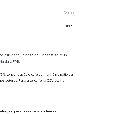
1155
GERAL
estudantil, a base do Sinditest se reuniu
ria da UFPR.
(24), concentração e café da manhã no pátio da
s setores. Para a terça-feira (25), ato na
t reforçou que a greve será por tempo