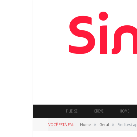
FILIE-SE
GREVE
HOME
»
»
VOCÊ ESTÁ EM:
Home
Geral
Sinditest 