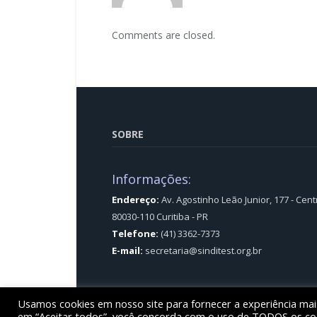
Comments are closed.
SOBRE
Informações:
Endereço:
Av. Agostinho Leão Junior, 177 - Cent
80030-110 Curitiba - PR
Telefone:
(41) 3362-7373
E-mail:
secretaria@sinditest.org.br
Usamos cookies em nosso site para fornecer a experiência mais 
© Sinditest – Sindicato dos trabalhadores em e
em “Aceitar todos”, você concorda com o uso de TODOS os cook