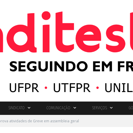
SINDICATO
COMUNICAÇÃO
SERVIÇOS
GO
aprova atividades de Greve em assembleia geral