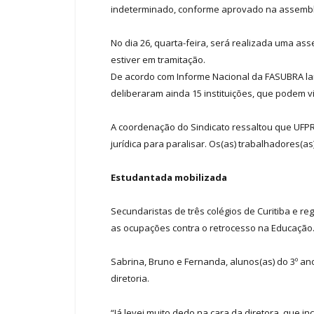
indeterminado, conforme aprovado na assemble
No dia 26, quarta-feira, será realizada uma a
estiver em tramitação.
De acordo com Informe Nacional da FASUBRA lanç
deliberaram ainda 15 instituições, que podem v
A coordenação do Sindicato ressaltou que UFPR
jurídica para paralisar. Os(as) trabalhadores(a
Estudantada mobilizada
Secundaristas de três colégios de Curitiba e 
as ocupações contra o retrocesso na Educação
Sabrina, Bruno e Fernanda, alunos(as) do 3º an
diretoria.
“Já levei muito dedo na cara da diretora, que i