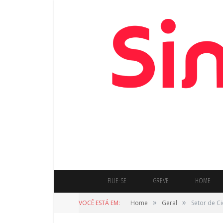
FILIE-SE
GREVE
HOME
»
»
VOCÊ ESTÁ EM:
Home
Geral
Setor de C