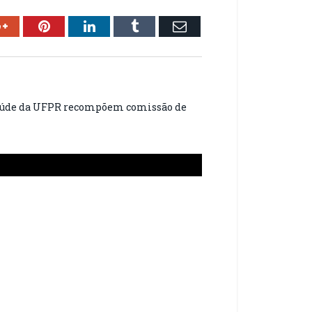
ok
Google+
Pinterest
LinkedIn
Tumblr
Email
 Saúde da UFPR recompõem comissão de