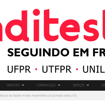
SINDICATO
COMUNICAÇÃO
SERVIÇOS
GO
iências da Saúde recebe Assembleia Local nesta sexta (13)