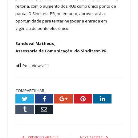
reitoria, com o aumento dos RUs como único ponto de
pauta. O Sinditest-PR, no entanto, aproveitará a
oportunidade para tentar negociar a entrada em
vigência do ponto eletrônico.
Sandoval Matheus,
Assessoria de Comunicação do Sinditest-PR
Post Views:
11
COMPARTILHAR.
Twitter
Facebook
Google+
Pinterest
LinkedIn
Tumblr
Email
PREVIOUS ARTICLE
NEXT ARTICLE