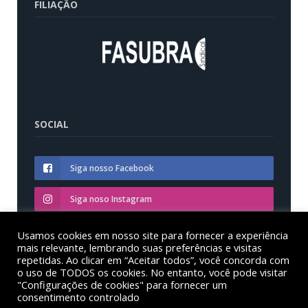
FILIAÇÃO
SOCIAL
Siga nosso Facebook
Siga noso Instagram
Siga nosso YouTube
Usamos cookies em nosso site para fornecer a experiência
mais relevante, lembrando suas preferências e visitas
repetidas. Ao clicar em “Aceitar todos”, você concorda com
o uso de TODOS os cookies. No entanto, você pode visitar
"Configurações de cookies" para fornecer um
consentimento controlado
© Sinditest – Sindicato dos trabalhadores em educação