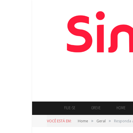
FILIE-SE
GREVE
HOME
»
»
VOCÊ ESTÁ EM:
Home
Geral
Responda a