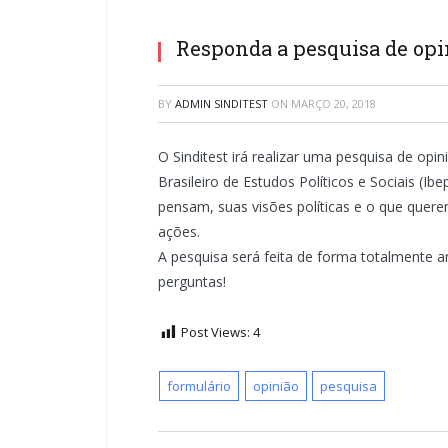
Responda a pesquisa de opin
BY
ADMIN SINDITEST
ON
MARÇO 20, 2018
O Sinditest irá realizar uma pesquisa de opin
Brasileiro de Estudos Políticos e Sociais (I
pensam, suas visões políticas e o que quer
ações.
A pesquisa será feita de forma totalmente 
perguntas!
Post Views:
4
formulário
opinião
pesquisa