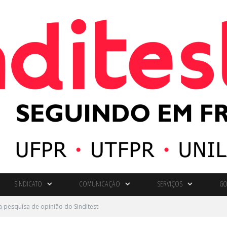
SINDICATO
COMUNICAÇÃO
SERVIÇOS
GO
 pesquisa de opinião do Sinditest