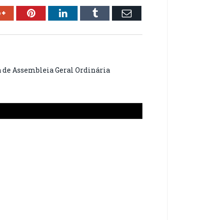
ok
Google+
Pinterest
LinkedIn
Tumblr
Email
a de Assembleia Geral Ordinária