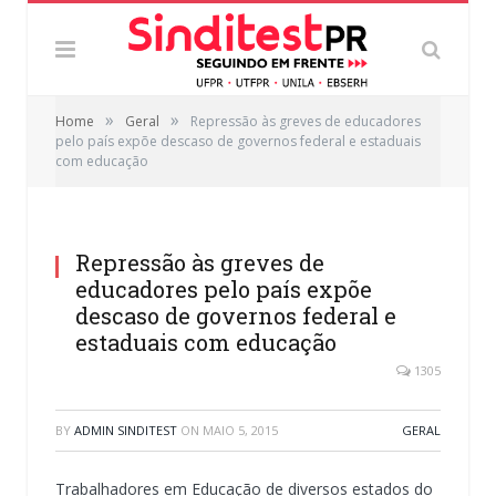
»
»
Home
Geral
Repressão às greves de educadores
pelo país expõe descaso de governos federal e estaduais
com educação
Repressão às greves de
educadores pelo país expõe
descaso de governos federal e
estaduais com educação
1305
BY
ADMIN SINDITEST
ON
MAIO 5, 2015
GERAL
Trabalhadores em Educação de diversos estados do