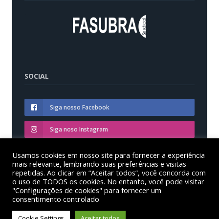
SOCIAL
Siga nosso Facebook
Siga noso Instagram
Siga nosso YouTube
Usamos cookies em nosso site para fornecer a experiência
mais relevante, lembrando suas preferências e visitas
repetidas. Ao clicar em “Aceitar todos”, você concorda com
o uso de TODOS os cookies. No entanto, você pode visitar
"Configurações de cookies" para fornecer um
consentimento controlado
© Sinditest – Sindicato dos trabalhadores em educação
das instituições federais de ensino superior no estado
Cookie Settings
Aceitar todos
do Paraná