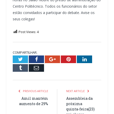
Centro Politécnico. Todos os funcionários do setor
estão convidados a participar do debate. Avise os
seus colegas!
Post Views:
4
COMPARTILHAR.
Twitter
Facebook
Google+
Pinterest
LinkedIn
Tumblr
Email
PREVIOUS ARTICLE
NEXT ARTICLE
Amil mantém
Assembleia da
aumento de 29%
próxima
quinta-feira(23)