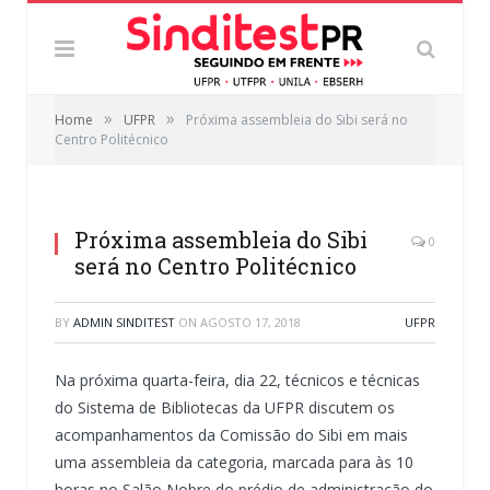
»
»
Home
UFPR
Próxima assembleia do Sibi será no
Centro Politécnico
Próxima assembleia do Sibi
0
será no Centro Politécnico
BY
ADMIN SINDITEST
ON
AGOSTO 17, 2018
UFPR
Na próxima quarta-feira, dia 22, técnicos e técnicas
do Sistema de Bibliotecas da UFPR discutem os
acompanhamentos da Comissão do Sibi em mais
uma assembleia da categoria, marcada para às 10
horas no Salão Nobre do prédio de administração do