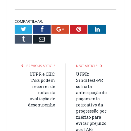
COMPARTILHAR.
Twitter
Facebook
Google+
Pinterest
LinkedIn
Tumblr
Email
PREVIOUS ARTICLE
NEXT ARTICLE
UFPR e CHC:
UFPR:
TAEs podem
Sinditest-PR
recorrer de
solicita
notas da
antecipação do
avaliação de
pagamento
desempenho
retroativo da
progressão por
mérito para
evitar prejuízo
aos TAEs