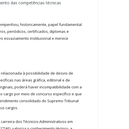
amento das competências técnicas
esempenhou, historicamente, papel fundamental
os, periódicos, certificados, diplomas e
ivo esvaziamento institucional e merece
 relacionada à possibilidade de desvio de
ficas nas áreas gráfica, editorial e de
iginais, poderá haver incompatibilidade com a
do cargo por meio de concurso específico e que
entendimento consolidado do Supremo Tribunal
eus cargos.
carreira dos Técnicos-Administrativos em
CCTAE), valoriza o conhecimento técnico, a