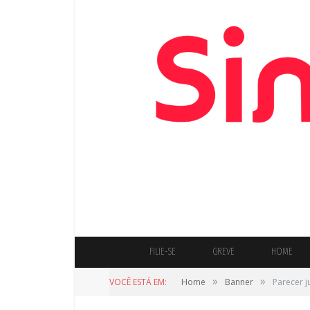
FILIE-SE
GREVE
HOME
»
»
VOCÊ ESTÁ EM:
Home
Banner
Parecer j