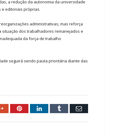
adas, a redução da autonomia da universidade
e editoriais próprias.
 reorganizações administrativas, mas reforça
a situação dos trabalhadores remanejados e
o inadequada da força de trabalho
idade seguirá sendo pauta prioritária diante das
ok
Google+
Pinterest
LinkedIn
Tumblr
Email