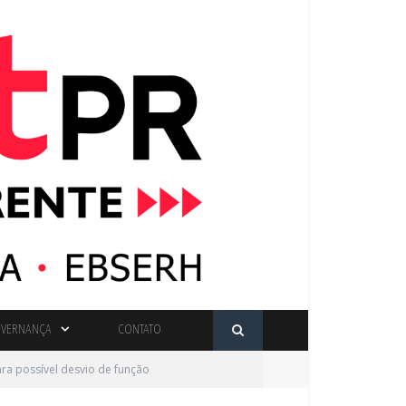
VERNANÇA
CONTATO
ara possível desvio de função