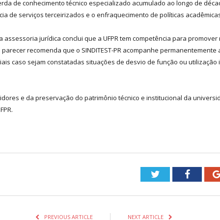
 perda de conhecimento técnico especializado acumulado ao longo de déc
a de serviços terceirizados e o enfraquecimento de políticas acadêmicas 
, a assessoria jurídica conclui que a UFPR tem competência para promover
s. O parecer recomenda que o SINDITEST-PR acompanhe permanentemente 
iciais caso sejam constatadas situações de desvio de função ou utilizaçã
vidores e da preservação do patrimônio técnico e institucional da univers
FPR.
Twitter
Facebo
PREVIOUS ARTICLE
NEXT ARTICLE