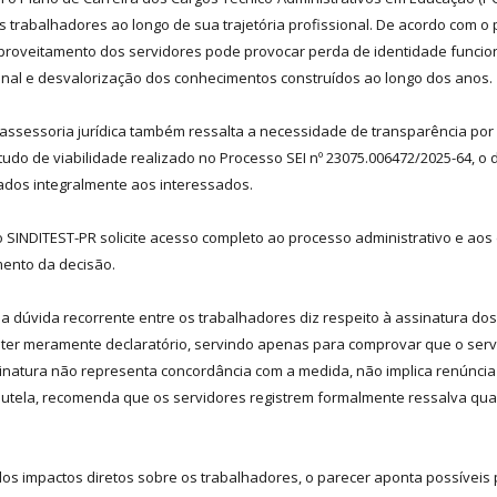
 trabalhadores ao longo de sua trajetória profissional. De acordo com o
roveitamento dos servidores pode provocar perda de identidade funcion
nal e desvalorização dos conhecimentos construídos ao longo dos anos.
 assessoria jurídica também ressalta a necessidade de transparência por 
udo de viabilidade realizado no Processo SEI nº 23075.006472/2025-64, 
os integralmente aos interessados.
e o SINDITEST-PR solicite acesso completo ao processo administrativo e a
mento da decisão.
 dúvida recorrente entre os trabalhadores diz respeito à assinatura do
ráter meramente declaratório, servindo apenas para comprovar que o ser
sinatura não representa concordância com a medida, não implica renúncia
cautela, recomenda que os servidores registrem formalmente ressalva qua
os impactos diretos sobre os trabalhadores, o parecer aponta possíveis p