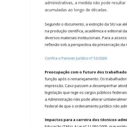
administrativas, a medida não pode resultar
acumuladas ao longo de décadas.
Segundo o documento, a extinção da SIU vai al
na produção científica, acadêmica e editorial d
diversos materiais institucionais. Para a asses
reflexão sob a perspectiva da preservação da 
Confira o Parecer Jurídico nº 53/2026
Preocupação com o futuro dos trabalhado
função após o remanejamento. Os trabalhadores
impressão. Caso passem a desempenhar atividad
legislação que rege os cargos públicos federai
a Administração não pode alterar unilateralme
Federal de que o ordenamento jurídico não admit
Impactos para a carreira dos técnicos-adm
Educação (TAEs). A Lei nº 11.091/2005, que inst