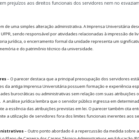
 em prejuízos aos direitos funcionais dos servidores nem no esvazi
ém de uma simples alteração administrativa. A Imprensa Universitária d
a UFPR, sendo responsável por atividades relacionadas à impressão de livr
soria jurídica, o encerramento formal da unidade representa um significat
memória e do patrimônio técnico da universidade.
res
– O parecer destaca que a principal preocupação dos servidores está
 da antiga Imprensa Universitária possuem formação e experiência especí
es burocráticas ou administrativas sem relação com suas atribuições or
s. A análise jurídica lembra que o servidor público ingressa em determina
nte a essência das atribuições previstas em lei. O parecer também cita 
e a utilização de servidores fora dos limites funcionais inerentes aos s
inistrativos
– Outro ponto abordado é a repercussão da medida sobre a 
itui o Plano de Carreira dos Cargos Técnico-Administrativos em Educação (P