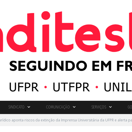
SINDICATO
COMUNICAÇÃO
SERVIÇOS
GO
urídico aponta riscos da extinção da Imprensa Universitária da UFPR e alerta p