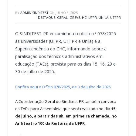
BY
ADMIN SINDITEST
ON
JULHO 8, 2025
DESTAQUE
,
GERAL
,
GREVE
,
HC
,
UFPR
,
UNILA
,
UTFPR
O SINDITEST-PR encaminhou o ofício n.º 078/2025
às universidades (UFPR, UTFPR e Unila) e à
Superintendência do CHC, informando sobre a
paralisação dos técnicos administrativos em
educação (TAEs), prevista para os dias 15, 16, 29 e
30 de julho de 2025.
Confira aqui o Ofício 078/2025, de 3 de julho de 2025.
A Coordenação Geral do Sinditest-PR também convoca
os TAEs para Assembleia que será realizada no dia
15
de julho, a partir das 8h, em primeira chamada, no
Anfiteatro 100 da Reitoria da UFPR
.