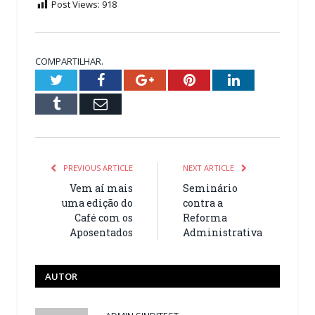
Post Views:
918
COMPARTILHAR.
Twitter
Facebook
Google+
Pinterest
LinkedIn
Tumblr
Email
PREVIOUS ARTICLE
NEXT ARTICLE
Vem aí mais
Seminário
uma edição do
contra a
Café com os
Reforma
Aposentados
Administrativa
AUTOR