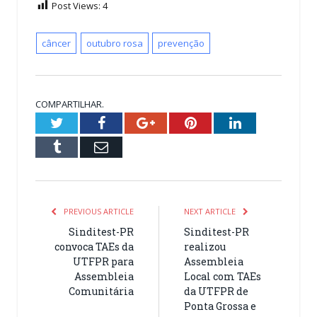
Post Views:
4
câncer
outubro rosa
prevenção
COMPARTILHAR.
Twitter
Facebook
Google+
Pinterest
LinkedIn
Tumblr
Email
PREVIOUS ARTICLE
NEXT ARTICLE
Sinditest-PR
Sinditest-PR
convoca TAEs da
realizou
UTFPR para
Assembleia
Assembleia
Local com TAEs
Comunitária
da UTFPR de
Ponta Grossa e