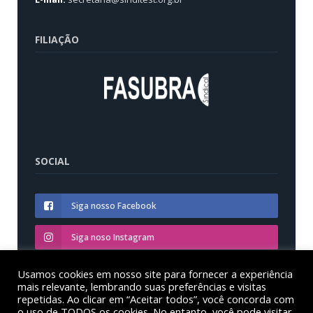
FILIAÇÃO
SOCIAL
Siga nosso Facebook
Siga noso Instagram
Siga nosso YouTube
Usamos cookies em nosso site para fornecer a experiência
mais relevante, lembrando suas preferências e visitas
repetidas. Ao clicar em “Aceitar todos”, você concorda com
o uso de TODOS os cookies. No entanto, você pode visitar