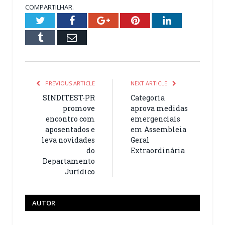
COMPARTILHAR.
Twitter
Facebook
Google+
Pinterest
LinkedIn
Tumblr
Email
PREVIOUS ARTICLE
NEXT ARTICLE
SINDITEST-PR
Categoria
promove
aprova medidas
encontro com
emergenciais
aposentados e
em Assembleia
leva novidades
Geral
do
Extraordinária
Departamento
Jurídico
AUTOR