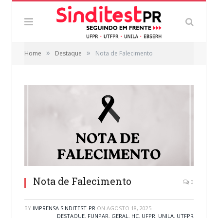
»
»
Home
Destaque
Nota de Falecimento
Nota de Falecimento
0
BY
IMPRENSA SINDITEST-PR
ON
AGOSTO 18, 2025
DESTAQUE
,
FUNPAR
,
GERAL
,
HC
,
UFPR
,
UNILA
,
UTFPR