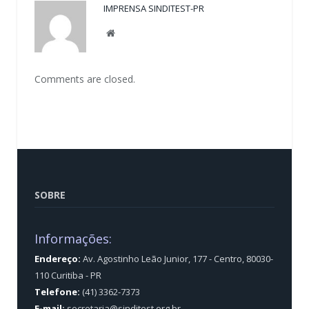
IMPRENSA SINDITEST-PR
Website
Comments are closed.
SOBRE
Informações:
Endereço:
Av. Agostinho Leão Junior, 177 - Centro, 80030-
110 Curitiba - PR
Telefone:
(41) 3362-7373
E-mail:
secretaria@sinditest.org.br