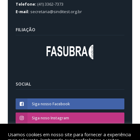
Telefone:
(41) 3362-7373
E-mail:
secretaria@sinditest.org.br
FILIAÇÃO
SOCIAL
Siga nosso Facebook
Siga noso Instagram
Siga nosso YouTube
Usamos cookies em nosso site para fornecer a experiência