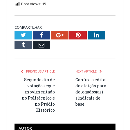
Post Views:
15
COMPARTILHAR.
Twitter
Facebook
Google+
Pinterest
LinkedIn
Tumblr
Email
PREVIOUS ARTICLE
NEXT ARTICLE
Segundo dia de
Confira o edital
votação segue
da eleição para
movimentado
delegados(as)
no Politécnico e
sindicais de
no Prédio
base
Histórico
AUTOR