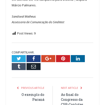
Márcio Palmares.
Sandoval Matheus
Assessoria de Comunicação do Sinditest
Post Views:
9
COMPARTILHAR.
Twitter
Facebook
Google+
Pinterest
LinkedIn
Tumblr
Email
PREVIOUS ARTICLE
NEXT ARTICLE
O exemplo do
Ao final do
Paraná
Congresso da
CSP-Conlutas,